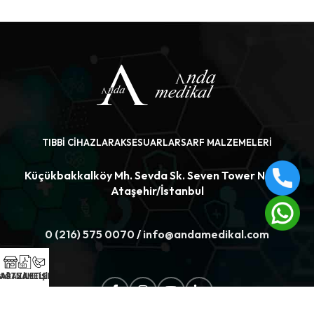
TIBBI CIHAZLAR
AKSESUARLAR
SARF MALZEMELERI
Küçükbakkalköy Mh. Sevda Sk. Seven Tower No:1/3
Ataşehir/İstanbul
0 (216) 575 0070
/
info@andamedikal.com
AĞAZA
ŞARTNAMELER
İLETİŞİM