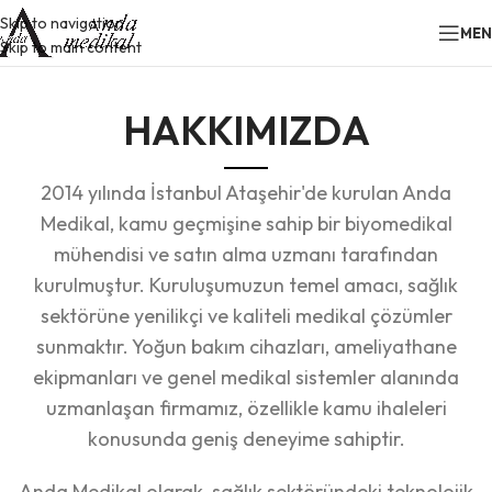
Skip to navigation
ME
Skip to main content
HAKKIMIZDA
2014 yılında İstanbul Ataşehir'de kurulan Anda
Medikal, kamu geçmişine sahip bir biyomedikal
mühendisi ve satın alma uzmanı tarafından
kurulmuştur. Kuruluşumuzun temel amacı, sağlık
sektörüne yenilikçi ve kaliteli medikal çözümler
sunmaktır. Yoğun bakım cihazları, ameliyathane
ekipmanları ve genel medikal sistemler alanında
uzmanlaşan firmamız, özellikle kamu ihaleleri
konusunda geniş deneyime sahiptir.
Anda Medikal olarak, sağlık sektöründeki teknolojik