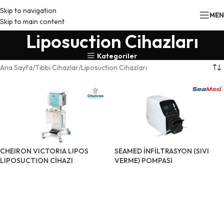
Skip to navigation
ME
Skip to main content
Liposuction Cihazları
Kategoriler
Ana Sayfa
Tıbbi Cihazlar
Liposuction Cihazları
CHEIRON VICTORIA LIPOS
SEAMED İNFİLTRASYON (SIVI
LIPOSUCTION CİHAZI
VERME) POMPASI
ÜRÜNÜ İNCELE
ÜRÜNÜ İNCELE