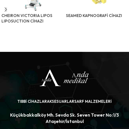
CHEIRON VICTORIA LIPOS
SEAMED KAPNOGRAFİ CİHAZI
LIPOSUCTION CİHAZI
ÜRÜNÜ İNCELE
ÜRÜNÜ İNCELE
TIBBI CIHAZLAR
AKSESUARLAR
SARF MALZEMELERI
Küçükbakkalköy Mh. Sevda Sk. Seven Tower No:1/3
Ataşehir/İstanbul