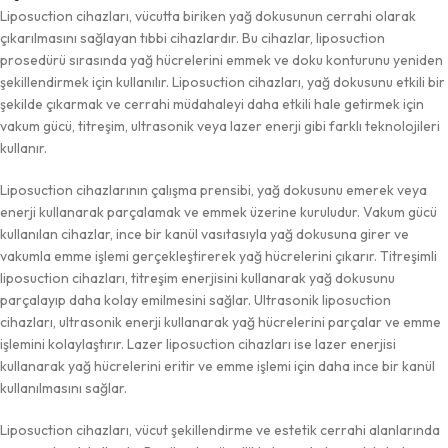
Liposuction cihazları, vücutta biriken yağ dokusunun cerrahi olarak
çıkarılmasını sağlayan tıbbi cihazlardır. Bu cihazlar, liposuction
prosedürü sırasında yağ hücrelerini emmek ve doku konturunu yeniden
şekillendirmek için kullanılır. Liposuction cihazları, yağ dokusunu etkili bir
şekilde çıkarmak ve cerrahi müdahaleyi daha etkili hale getirmek için
vakum gücü, titreşim, ultrasonik veya lazer enerji gibi farklı teknolojileri
kullanır.
Liposuction cihazlarının çalışma prensibi, yağ dokusunu emerek veya
enerji kullanarak parçalamak ve emmek üzerine kuruludur. Vakum gücü
kullanılan cihazlar, ince bir kanül vasıtasıyla yağ dokusuna girer ve
vakumla emme işlemi gerçekleştirerek yağ hücrelerini çıkarır. Titreşimli
liposuction cihazları, titreşim enerjisini kullanarak yağ dokusunu
parçalayıp daha kolay emilmesini sağlar. Ultrasonik liposuction
cihazları, ultrasonik enerji kullanarak yağ hücrelerini parçalar ve emme
işlemini kolaylaştırır. Lazer liposuction cihazları ise lazer enerjisi
kullanarak yağ hücrelerini eritir ve emme işlemi için daha ince bir kanül
kullanılmasını sağlar.
Liposuction cihazları, vücut şekillendirme ve estetik cerrahi alanlarında