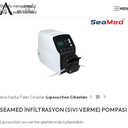
Skip to navigation
ME
Skip to main content
Ana Sayfa
Tıbbi Cihazlar
Liposuction Cihazları
SEAMED İNFİLTRASYON (SIVI VERME) POMPASI
Liposuction sıvı verme işlemlerinde kullanılabilir,