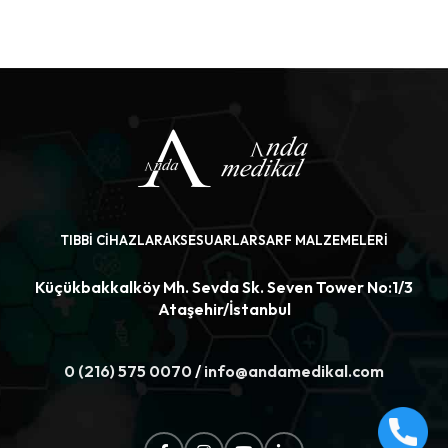
ÜRÜNÜ İNCELE
ÜRÜNÜ İNCELE
TIBBI CIHAZLAR
AKSESUARLAR
SARF MALZEMELERI
Küçükbakkalköy Mh. Sevda Sk. Seven Tower No:1/3
Ataşehir/İstanbul
0 (216) 575 0070
/
info@andamedikal.com