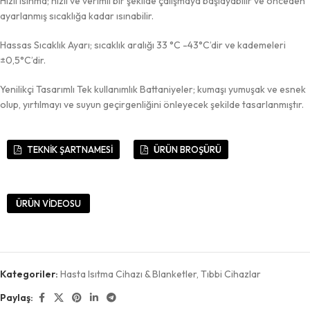
Hızlı Isınma; hızlı ve verimli bir şekilde çalışmaya başlayabilir ve önceden
ayarlanmış sıcaklığa kadar ısınabilir.
Hassas Sıcaklık Ayarı; sıcaklık aralığı 33 °C -43°C’dir ve kademeleri
±0,5°C’dir.
Yenilikçi Tasarımlı Tek kullanımlık Battaniyeler; kumaşı yumuşak ve esnek
olup, yırtılmayı ve suyun geçirgenliğini önleyecek şekilde tasarlanmıştır.
TEKNİK ŞARTNAMESİ
ÜRÜN BROŞÜRÜ
ÜRÜN VİDEOSU
Kategoriler:
Hasta Isıtma Cihazı & Blanketler
,
Tıbbi Cihazlar
Paylaş: