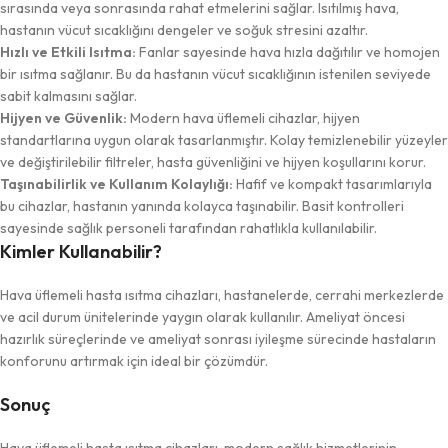
sırasında veya sonrasında rahat etmelerini sağlar. Isıtılmış hava,
hastanın vücut sıcaklığını dengeler ve soğuk stresini azaltır.
Hızlı ve Etkili Isıtma:
Fanlar sayesinde hava hızla dağıtılır ve homojen
bir ısıtma sağlanır. Bu da hastanın vücut sıcaklığının istenilen seviyede
sabit kalmasını sağlar.
Hijyen ve Güvenlik:
Modern hava üflemeli cihazlar, hijyen
standartlarına uygun olarak tasarlanmıştır. Kolay temizlenebilir yüzeyler
ve değiştirilebilir filtreler, hasta güvenliğini ve hijyen koşullarını korur.
Taşınabilirlik ve Kullanım Kolaylığı:
Hafif ve kompakt tasarımlarıyla
bu cihazlar, hastanın yanında kolayca taşınabilir. Basit kontrolleri
sayesinde sağlık personeli tarafından rahatlıkla kullanılabilir.
Kimler Kullanabilir?
Hava üflemeli hasta ısıtma cihazları, hastanelerde, cerrahi merkezlerde
ve acil durum ünitelerinde yaygın olarak kullanılır. Ameliyat öncesi
hazırlık süreçlerinde ve ameliyat sonrası iyileşme sürecinde hastaların
konforunu artırmak için ideal bir çözümdür.
Sonuç
Hava üflemeli hasta ısıtma cihazları, modern sağlık hizmetlerinin