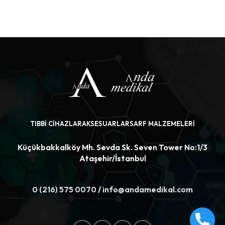
ÜRÜNÜ İNCELE
ÜRÜNÜ İNCELE
TIBBI CIHAZLAR
AKSESUARLAR
SARF MALZEMELERI
Küçükbakkalköy Mh. Sevda Sk. Seven Tower No:1/3
Ataşehir/İstanbul
0 (216) 575 0070
/
info@andamedikal.com