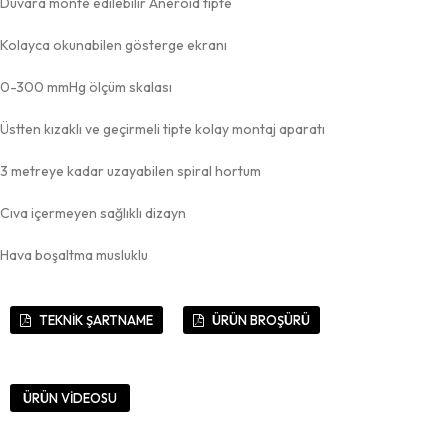
Duvara monte edilebilir Aneroid tipte
Kolayca okunabilen gösterge ekranı
0-300 mmHg ölçüm skalası
Üstten kızaklı ve geçirmeli tipte kolay montaj aparatı
3 metreye kadar uzayabilen spiral hortum
Cıva içermeyen sağlıklı dizayn
Hava boşaltma musluklu
TEKNİK ŞARTNAME
ÜRÜN BROŞÜRÜ
ÜRÜN VİDEOSU