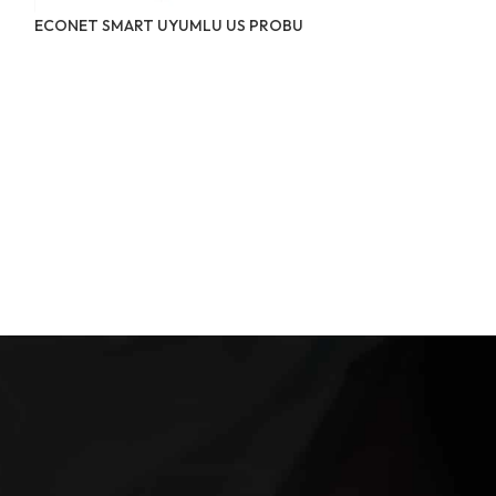
ECONET SMART UYUMLU US PROBU
GE DATEX OHME
KABLOSU