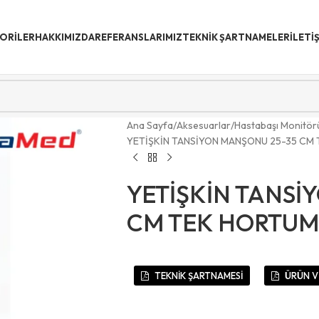
ORİLER
HAKKIMIZDA
REFERANSLARIMIZ
TEKNIK ŞARTNAMELER
İLETI
Ana Sayfa
Aksesuarlar
Hastabaşı Monitör
YETİŞKİN TANSİYON MANŞONU 25-35 CM
YETİŞKİN TANSİ
CM TEK HORTUM
TEKNİK ŞARTNAMESİ
ÜRÜN V