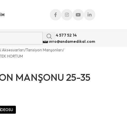
ŞIM
0 544 577 52 14
info@andamedikal.com
ü Aksesuarları
Tansiyon Manşonları
 TEK HORTUM
YON MANŞONU 25-35
İDEOSU