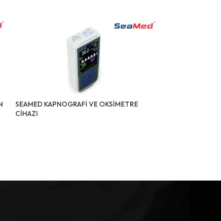
N
SEAMED KAPNOGRAFİ VE OKSİMETRE
SEAMED KN-220
CİHAZI
JİNEKOLOJİ VİD