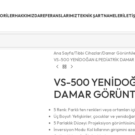
ORİLER
HAKKIMIZDA
REFERANSLARIMIZ
TEKNIK ŞARTNAMELER
İLETI
Ana Sayfa
Tıbbi Cihazlar
Damar Görüntüle
VS-500 YENİDOĞAN & PEDİATRİK DAMAR
VS-500 YENİDOĞ
DAMAR GÖRÜNT
5 Renk: Farklı ten renkleri veya ortamları iç
Üç Boyut: Yetişkinler, çocuklar ve yenidoğan
5 Parlaklık Düzeyi: Projeksiyon görüntüsünü
İnversiyon Modu: Kol kıllarının girişimini az