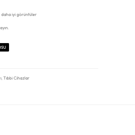
ı daha iyi görüntüler
ayın.
OSU
ı
,
Tıbbi Cihazlar