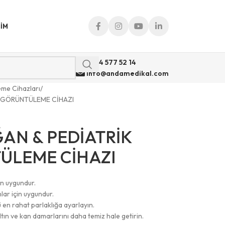
ŞIM
0 544 577 52 14
info@andamedikal.com
me Cihazları
 GÖRÜNTÜLEME CİHAZI
AN & PEDİATRİK
ÜLEME CİHAZI
in uygundur.
lar için uygundur.
 en rahat parlaklığa ayarlayın.
altın ve kan damarlarını daha temiz hale getirin.