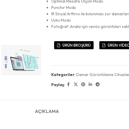
Optimal Mesafe Ölçüm Modu
Punctur Modu
IR Sinyal Arttırıcı ile bulunması zor damarlar
Uyku Modu
Fotoğraf: Analiz için venöz görüntüleri sakl
ÜRÜN BROŞÜRÜ
ÜRÜN VİDE
Kategoriler:
Damar Görüntüleme Cihazlar
Paylaş:
AÇIKLAMA