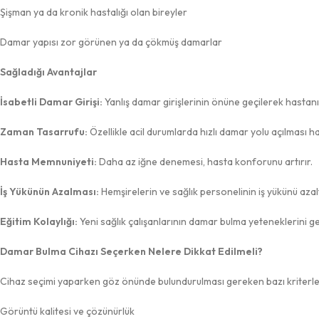
Şişman ya da kronik hastalığı olan bireyler
Damar yapısı zor görünen ya da çökmüş damarlar
Sağladığı Avantajlar
İsabetli Damar Girişi:
Yanlış damar girişlerinin önüne geçilerek hastanın
Zaman Tasarrufu:
Özellikle acil durumlarda hızlı damar yolu açılması h
Hasta Memnuniyeti:
Daha az iğne denemesi, hasta konforunu artırır.
İş Yükünün Azalması:
Hemşirelerin ve sağlık personelinin iş yükünü azaltı
Eğitim Kolaylığı:
Yeni sağlık çalışanlarının damar bulma yeteneklerini gel
Damar Bulma Cihazı Seçerken Nelere Dikkat Edilmeli?
Cihaz seçimi yaparken göz önünde bulundurulması gereken bazı kriterler
Görüntü kalitesi ve çözünürlük