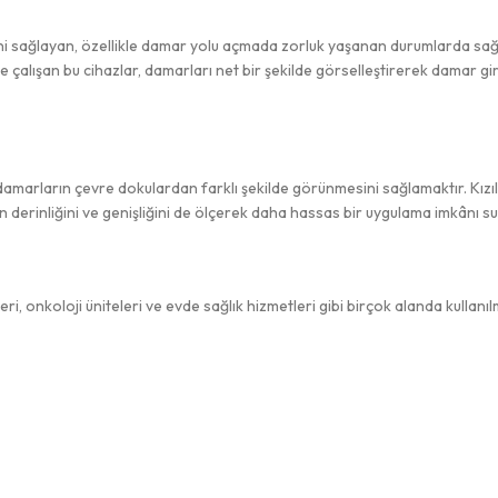
ini sağlayan, özellikle damar yolu açmada zorluk yaşanan durumlarda sağ
iyle çalışan bu cihazlar, damarları net bir şekilde görselleştirerek damar g
amarların çevre dokulardan farklı şekilde görünmesini sağlamaktır. Kızılöt
n derinliğini ve genişliğini de ölçerek daha hassas bir uygulama imkânı su
leri, onkoloji üniteleri ve evde sağlık hizmetleri gibi birçok alanda kullan