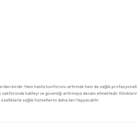
den biridir. Hem hasta konforunu artırmak hem de sağlık profesyonelleri
k sektöründe kaliteyi ve güvenliği artırmaya devam etmektedir. Klinikleri
elliklerle sağlık hizmetlerini daha ileri taşıyacaktır.