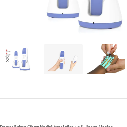
Damar Bulma Cihazı Nedir? Avantajları ve Kullanım Alanları