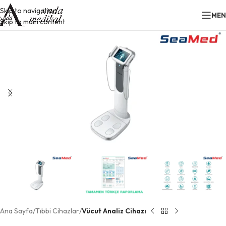
Skip to navigation
ME
Skip to main content
Ana Sayfa
Tıbbi Cihazlar
Vücut Analiz Cihazı