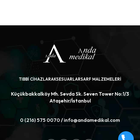
ÜRÜNÜ İNCELE
ÜRÜNÜ İNCELE
TIBBI CIHAZLAR
AKSESUARLAR
SARF MALZEMELERI
Küçükbakkalköy Mh. Sevda Sk. Seven Tower No:1/3
Ataşehir/İstanbul
0 (216) 575 0070
/
info@andamedikal.com