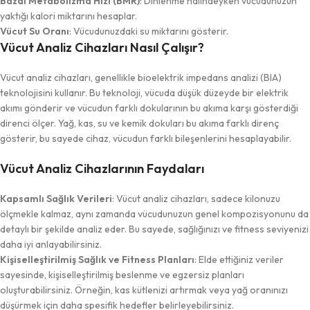
Bazal Metabolizma Hızı (BMR)
: Dinlenme halindeyken vücudunuzun
yaktığı kalori miktarını hesaplar.
Vücut Su Oranı
: Vücudunuzdaki su miktarını gösterir.
Vücut Analiz Cihazları Nasıl Çalışır?
Vücut analiz cihazları, genellikle bioelektrik impedans analizi (BIA)
teknolojisini kullanır. Bu teknoloji, vücuda düşük düzeyde bir elektrik
akımı gönderir ve vücudun farklı dokularının bu akıma karşı gösterdiği
direnci ölçer. Yağ, kas, su ve kemik dokuları bu akıma farklı direnç
gösterir, bu sayede cihaz, vücudun farklı bileşenlerini hesaplayabilir.
Vücut Analiz Cihazlarının Faydaları
Kapsamlı Sağlık Verileri
: Vücut analiz cihazları, sadece kilonuzu
ölçmekle kalmaz, aynı zamanda vücudunuzun genel kompozisyonunu da
detaylı bir şekilde analiz eder. Bu sayede, sağlığınızı ve fitness seviyenizi
daha iyi anlayabilirsiniz.
Kişiselleştirilmiş Sağlık ve Fitness Planları
: Elde ettiğiniz veriler
sayesinde, kişiselleştirilmiş beslenme ve egzersiz planları
oluşturabilirsiniz. Örneğin, kas kütlenizi artırmak veya yağ oranınızı
düşürmek için daha spesifik hedefler belirleyebilirsiniz.