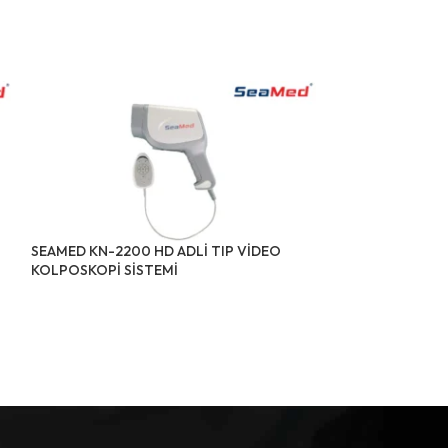
SEAMED KN-2200 HD ADLİ TIP VİDEO
SEAMED KN-220
KOLPOSKOPİ SİSTEMİ
JİNEKOLOJİ VİD