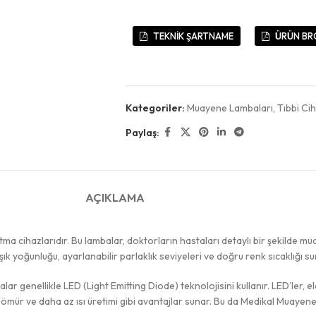
TEKNİK ŞARTNAME
ÜRÜN BR
Kategoriler:
Muayene Lambaları
,
Tıbbi Ci
Paylaş:
AÇIKLAMA
a cihazlarıdır. Bu lambalar, doktorların hastaları detaylı bir şekilde mu
k yoğunluğu, ayarlanabilir parlaklık seviyeleri ve doğru renk sıcaklığı s
 genellikle LED (Light Emitting Diode) teknolojisini kullanır. LED’ler, ele
n ömür ve daha az ısı üretimi gibi avantajlar sunar. Bu da Medikal Muayene L