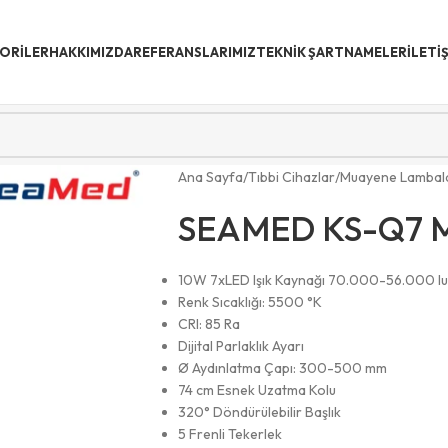
ORİLER
HAKKIMIZDA
REFERANSLARIMIZ
TEKNIK ŞARTNAMELER
İLETI
Ana Sayfa
Tıbbi Cihazlar
Muayene Lambala
SEAMED KS-Q7 
10W 7xLED Işık Kaynağı 70.000-56.000 l
Renk Sıcaklığı: 5500 °K
CRI: 85 Ra
Dijital Parlaklık Ayarı
Ø Aydınlatma Çapı: 300-500 mm
74 cm Esnek Uzatma Kolu
320° Döndürülebilir Başlık
5 Frenli Tekerlek