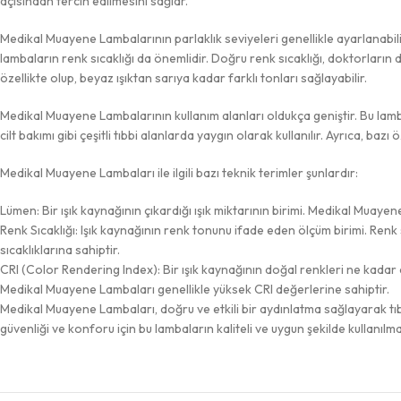
açısından tercih edilmesini sağlar.
Medikal Muayene Lambalarının parlaklık seviyeleri genellikle ayarlanabilir
lambaların renk sıcaklığı da önemlidir. Doğru renk sıcaklığı, doktorların d
özellikte olup, beyaz ışıktan sarıya kadar farklı tonları sağlayabilir.
Medikal Muayene Lambalarının kullanım alanları oldukça geniştir. Bu lamba
cilt bakımı gibi çeşitli tıbbi alanlarda yaygın olarak kullanılır. Ayrıca, b
Medikal Muayene Lambaları ile ilgili bazı teknik terimler şunlardır:
Lümen: Bir ışık kaynağının çıkardığı ışık miktarının birimi. Medikal Muay
Renk Sıcaklığı: Işık kaynağının renk tonunu ifade eden ölçüm birimi. Ren
sıcaklıklarına sahiptir.
CRI (Color Rendering Index): Bir ışık kaynağının doğal renkleri ne kadar 
Medikal Muayene Lambaları genellikle yüksek CRI değerlerine sahiptir.
Medikal Muayene Lambaları, doğru ve etkili bir aydınlatma sağlayarak tı
güvenliği ve konforu için bu lambaların kaliteli ve uygun şekilde kullanılm