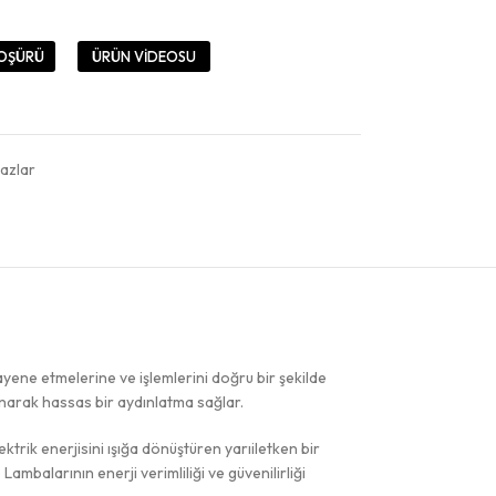
OŞÜRÜ
ÜRÜN VİDEOSU
hazlar
ayene etmelerine ve işlemlerini doğru bir şekilde
unarak hassas bir aydınlatma sağlar.
ktrik enerjisini ışığa dönüştüren yarıiletken bir
ambalarının enerji verimliliği ve güvenilirliği