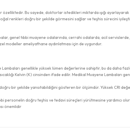
 özelliktedir. Bu sayede, doktorlar istedikleri miktarda ışığı ayarlayarak 
oğal renkleri doğru bir şekilde görmesini sağlar ve teşhis sürecini iyileşti
lar, genel tıbbi muayene odalarında, cerrahi odalarda, acil servislerde, 
azı özel modeller ameliyathane aydınlatması için de uygundur.
ene Lambaları genellikle yüksek lümen değerlerine sahiptir, bu da daha faz
k sıcaklığı Kelvin (K) cinsinden ifade edilir. Medikal Muayene Lambaları 
doğru bir şekilde yansıtabildiğini gösteren bir ölçümdür. Yüksek CRI değe
bbi personelin doğru teşhis ve tedavi süreçleri yürütmesine yardımcı olu
ası önemlidir