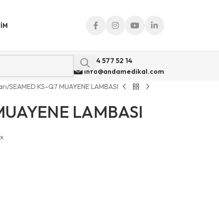
ŞIM
0 544 577 52 14
info@andamedikal.com
rı
SEAMED KS-Q7 MUAYENE LAMBASI
MUAYENE LAMBASI
ux