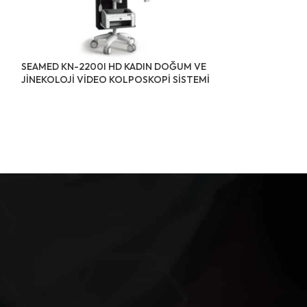
SEAMED KN-2200I HD KADIN DOĞUM VE
SEAMED KONVA
JİNEKOLOJİ VİDEO KOLPOSKOPİ SİSTEMİ
LARİNGOSKOP S