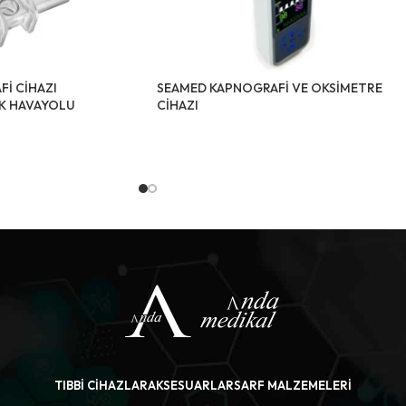
İ CİHAZI
SEAMED KAPNOGRAFİ VE OKSİMETRE
İK HAVAYOLU
CİHAZI
TIBBI CIHAZLAR
AKSESUARLAR
SARF MALZEMELERI