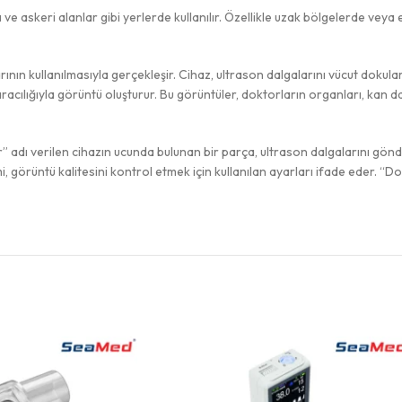
ı ve askeri alanlar gibi yerlerde kullanılır. Özellikle uzak bölgelerde veya er
larının kullanılmasıyla gerçekleşir. Cihaz, ultrason dalgalarını vücut doku
aracılığıyla görüntü oluşturur. Bu görüntüler, doktorların organları, kan d
ser” adı verilen cihazın ucunda bulunan bir parça, ultrason dalgalarını gön
örüntü kalitesini kontrol etmek için kullanılan ayarları ifade eder. “Dopp