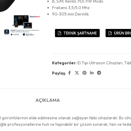
B, S/M, Renkli, PDI, PW Modu
Frekans 3,5/5,0 Mhz
90-305 mm Derinlik
TEKNİK ŞARTNAME
ÜRÜN BR
Kategoriler:
El Tipi Ultrason Cihazları
,
Tıb
Paylaş:
AÇIKLAMA
afi görüntülerinin elde edilmesine olanak sağlayan tıbbi cihazlardır. Bu cih
ağlık profesyonellerine hızlı ve taşınabilir bir çözüm sunarak, tanı ve teda