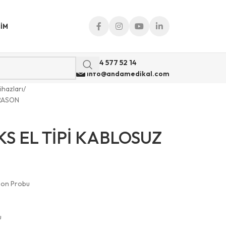
ŞIM
0 544 577 52 14
info@andamedikal.com
ihazları
RASON
 EL TİPİ KABLOSUZ
ason Probu
u