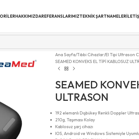
ORİLER
HAKKIMIZDA
REFERANSLARIMIZ
TEKNIK ŞARTNAMELER
İLETI
Ana Sayfa
Tıbbi Cihazlar
El Tipi Ultrason C
SEAMED KONVEKS EL TİPİ KABLOSUZ ULT
SEAMED KONVEKS
ULTRASON
192 elemanlı Dışbükey Renkli Doppler Ultr
210g, Taşıması Kolay
Kablosuz şarj cihazı
IOS, Android ve Windows Sistemiyle Uyuml