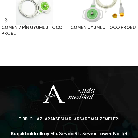
COMEN 7 PİN UYUMLU TOCO
COMEN UYUMLU TOCO PROBU
PROBU
ÜRÜNÜ İNCELE
ÜRÜNÜ İNCELE
TIBBI CIHAZLAR
AKSESUARLAR
SARF MALZEMELERI
Küçükbakkalköy Mh. Sevda Sk. Seven Tower No:1/3