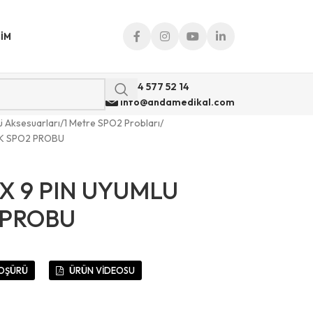
ŞIM
0 544 577 52 14
info@andamedikal.com
ü Aksesuarları
1 Metre SPO2 Probları
İK SPO2 PROBU
X 9 PIN UYUMLU
 PROBU
OŞÜRÜ
ÜRÜN VİDEOSU