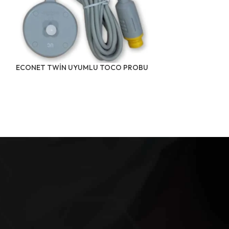
GE UYUMLU TO
ECONET TWİN UYUMLU TOCO PROBU