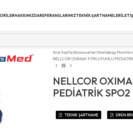
ORİLER
HAKKIMIZDA
REFERANSLARIMIZ
TEKNIK ŞARTNAMELER
İLETI
Ana Sayfa
Aksesuarlar
Hastabaşı Monitör
NELLCOR OXIMAX 9 PIN UYUMLU PEDİATR
NELLCOR OXIMA
PEDİATRİK SPO2
TEKNİK ŞARTNAME
ÜRÜN BR