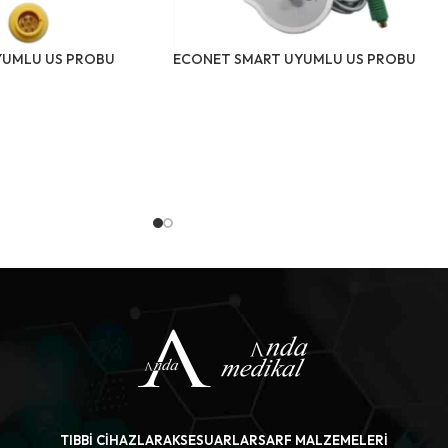
YUMLU US PROBU
ECONET SMART UYUMLU US PROBU
TIBBI CIHAZLAR
AKSESUARLAR
SARF MALZEMELERI