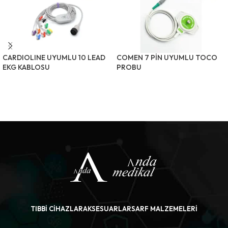
CARDIOLINE UYUMLU 10 LEAD
COMEN 7 PİN UYUMLU TOCO
EKG KABLOSU
PROBU
ÜRÜNÜ İNCELE
ÜRÜNÜ İNCELE
TIBBI CIHAZLAR
AKSESUARLAR
SARF MALZEMELERI