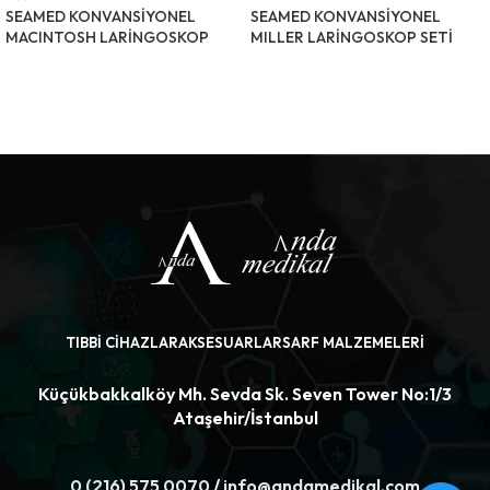
SEAMED KONVANSİYONEL
SEAMED KONVANSİYONEL
MACINTOSH LARİNGOSKOP
MILLER LARİNGOSKOP SETİ
SETİ
ÜRÜNÜ İNCELE
ÜRÜNÜ İNCELE
TIBBI CIHAZLAR
AKSESUARLAR
SARF MALZEMELERI
Küçükbakkalköy Mh. Sevda Sk. Seven Tower No:1/3
Ataşehir/İstanbul
0 (216) 575 0070
/
info@andamedikal.com