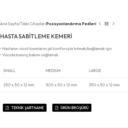
Ana Sayfa
Tıbbi Cihazlar
Pozisyonlandırma Pedleri
HASTA SABİTLEME KEMERİ
• Hastanın vücut kısımlarını jel konforuyla tutmak/bağlamak için.
• Vücuda basınç bakımı sağlamak.
SMALL
MEDIUM
LARGE
250 x 50 x 12 mm
300 x 50 x 12 mm
350 x 50 x 12 mm
TEKNİK ŞARTNAME
ÜRÜN BROŞÜRÜ