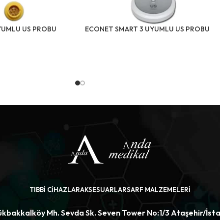
YUMLU US PROBU
ECONET SMART 3 UYUMLU US PROBU
TIBBI CIHAZLAR
AKSESUARLAR
SARF MALZEMELERI
kbakkalköy Mh. Sevda Sk. Seven Tower No:1/3 Ataşehir/İst