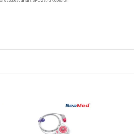
örü Aksesuarları
,
SPO2 Ara Kabloları