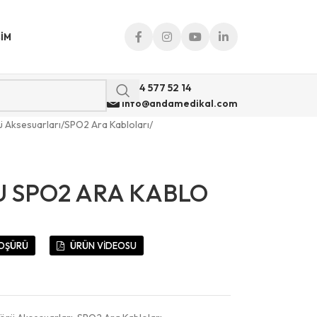
ŞIM
0 544 577 52 14
info@andamedikal.com
ü Aksesuarları
SPO2 Ara Kabloları
 SPO2 ARA KABLO
OŞÜRÜ
ÜRÜN VİDEOSU