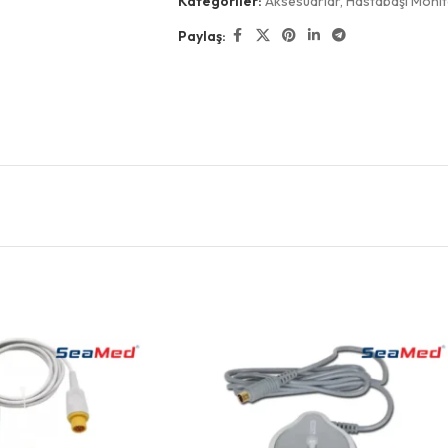
Kategoriler:
Aksesuarlar
,
Hastabaşı Monit
Paylaş: