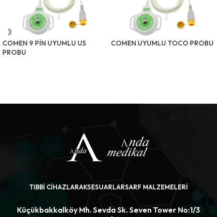
COMEN 9 PİN UYUMLU US
COMEN UYUMLU TOCO PROBU
PROBU
ÜRÜNÜ İNCELE
ÜRÜNÜ İNCELE
TIBBI CIHAZLAR
AKSESUARLAR
SARF MALZEMELERI
Küçükbakkalköy Mh. Sevda Sk. Seven Tower No:1/3