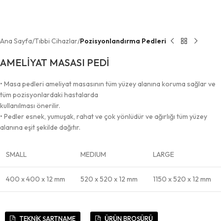
Ana Sayfa
Tıbbi Cihazlar
Pozisyonlandırma Pedleri
AMELİYAT MASASI PEDİ
• Masa pedleri ameliyat masasının tüm yüzey alanına koruma sağlar ve
tüm pozisyonlardaki hastalarda
kullanılması önerilir.
• Pedler esnek, yumuşak, rahat ve çok yönlüdür ve ağırlığı tüm yüzey
alanına eşit şekilde dağıtır.
SMALL
MEDIUM
LARGE
400 x 400 x 12 mm
520 x 520 x 12 mm
1150 x 520 x 12 mm
TEKNİK ŞARTNAME
ÜRÜN BROŞÜRÜ