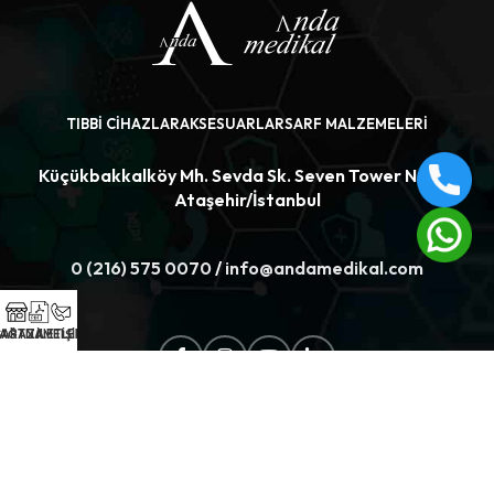
TIBBI CIHAZLAR
AKSESUARLAR
SARF MALZEMELERI
Küçükbakkalköy Mh. Sevda Sk. Seven Tower No:1/3
Ataşehir/İstanbul
0 (216) 575 0070
/
info@andamedikal.com
AĞAZA
ŞARTNAMELER
İLETİŞİM