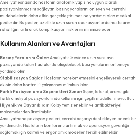
Ameliyat esnasında hastanın anatomik yapısına uygun olarak
pozisyonlanmasını sağlayan, basınç yaralarını önleyen ve cerrahi
müdahalelerin daha etkin gerçekleştirilmesine yardımcı olan medikal
pedlerdir. Bu pedler, özellikle uzun süren operasyonlarda hastaların
rahatlığını artırarak komplikasyon risklerini minimize eder.
Kullanım Alanları ve Avantajları
Basınç Yaralarını Önler
: Ameliyat süresince uzun süre aynı
pozisyonda kalan hastalarda oluşabilecek bası yaralarını önlemeye
yardımcı olur.
Stabilizasyon Sağlar
: Hastanın hareket etmesini engelleyerek cerrahi
ekibin daha kontrollü çalışmasını mümkün kılar.
Farklı Pozisyonlama Seçenekleri Sunar
: Supin, lateral, prone gibi
farklı ameliyat pozisyonlarında kullanım için çeşitli modeller mevcuttur.
Hijyenik ve Dayanıklıdır
: Kolay temizlenebilir ve antibakteriyel
malzemelerden üretilmiştir.
Ameliyathane pozisyon pedleri, cerrahi başarıyı destekleyen önemli bir
yardımcıdır. Hastaların konforunu artırmak ve operasyon güvenliğini
sağlamak için kaliteli ve ergonomik modeller tercih edilmelidir.